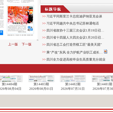
>>
习近平同斯里兰卡总统迪萨纳亚克会谈
>>
习近平同越共中央总书记苏林通电话
>>
四川省政协十三届三次会议1月19日召…
>>
四川省十四届人大四次会议1月20日召…
上一版
下一版
>>
四川省总工会打造劳模工匠“最美天团”
>>
乘“产改”东风 全力护航产业职工成长…
>>
四川全力促进高校毕业生高质量充分就业
>>
八部门发文进一步推动技能强企
>>
四川拟评出首席技师10名特级技师10…
>>
年味渐浓迎新春
第14484期
第14483期
第14482期
第14481期
026年08月04日
2026年08月01日
2026年07月31日
2026年07月3