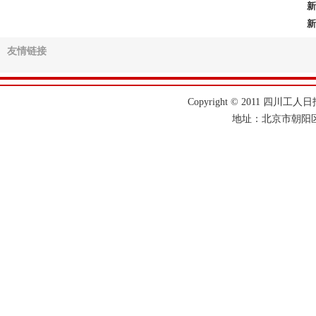
>>
市场监管总局启动集贸市场诚信计量分级分类监管试点
新
新
>>
四川启动2026年度工程勘察设计质量“全链条”检查
>>
小暑节气 晾晒蒲葵
友情链接
Copyright © 2011 四川工人日报
地址：北京市朝阳区