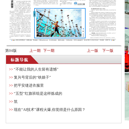
第04版
上一期
下一期
上一版
下一版
>>
“不能让我的人生留有遗憾”
>>
复兴号背后的“铁娘子”
>>
把平安缝进衣服里
>>
“五型”红旗班组是这样炼成的
>>
筑
>>
现在“AI技术”课程火爆,你觉得是什么原因？