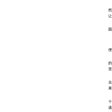
让
圆
便
里
去
果
十
递