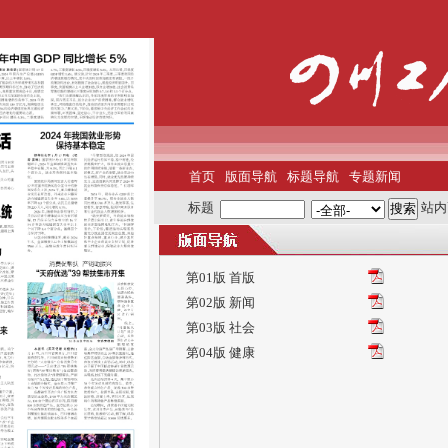
首页
版面导航
标题导航
专题新闻
标题
站内
第01版 首版
第02版 新闻
第03版 社会
第04版 健康