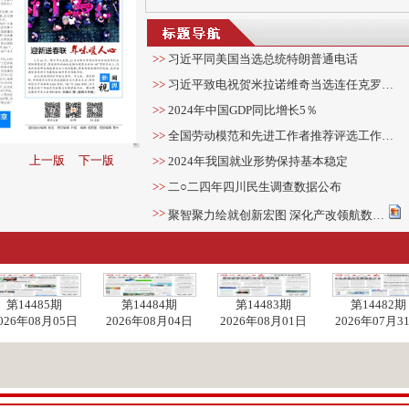
>>
习近平同美国当选总统特朗普通电话
>>
习近平致电祝贺米拉诺维奇当选连任克罗…
>>
2024年中国GDP同比增长5％
>>
全国劳动模范和先进工作者推荐评选工作…
上一版
下一版
>>
2024年我国就业形势保持基本稳定
>>
二○二四年四川民生调查数据公布
>>
聚智聚力绘就创新宏图 深化产改领航数…
>>
“天府优选”39 帮扶集市开集
>>
迎新送春联 年味暖人心
第14485期
第14484期
第14483期
第14482期
026年08月05日
2026年08月04日
2026年08月01日
2026年07月3