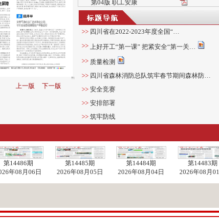
第04版 职工安康
>>
四川省在2022-2023年度全国“…
>>
上好开工“第一课” 把紧安全“第一关…
>>
质量检测
>>
四川省森林消防总队筑牢春节期间森林防…
上一版
下一版
>>
安全竞赛
>>
安排部署
>>
筑牢防线
>>
多措并举
第14486期
第14485期
第14484期
第14483期
026年08月06日
2026年08月05日
2026年08月04日
2026年08月0