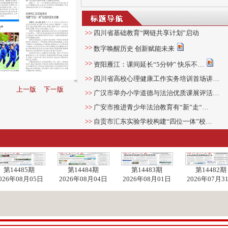
>>
四川省基础教育“网链共享计划”启动
>>
数字唤醒历史 创新赋能未来
>>
资阳雁江：课间延长“5分钟” 快乐不…
>>
四川省高校心理健康工作实务培训首场讲…
上一版
下一版
>>
广汉市举办小学道德与法治优质课展评活…
>>
广安市推进青少年法治教育有“新”走“…
>>
自贡市汇东实验学校构建“四位一体”校…
第14485期
第14484期
第14483期
第14482期
026年08月05日
2026年08月04日
2026年08月01日
2026年07月3