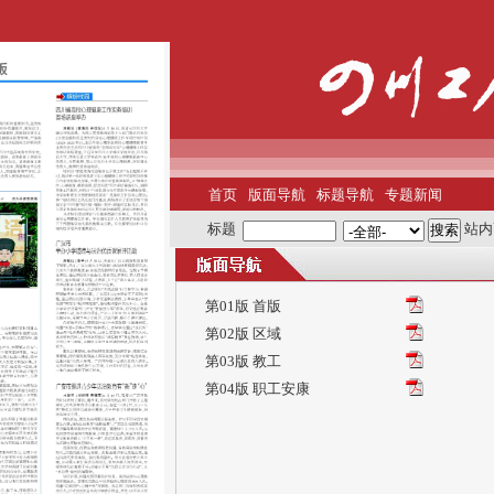
首页
版面导航
标题导航
专题新闻
标题
站内
第01版 首版
第02版 区域
第03版 教工
第04版 职工安康