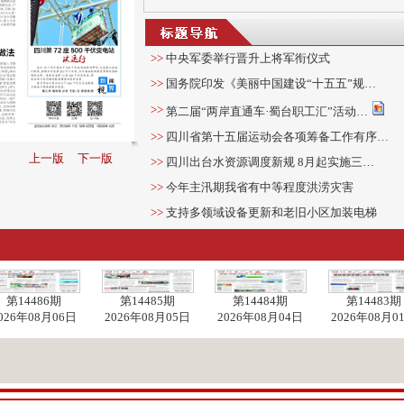
>>
中央军委举行晋升上将军衔仪式
>>
国务院印发《美丽中国建设“十五五”规…
>>
第二届“两岸直通车·蜀台职工汇”活动…
>>
四川省第十五届运动会各项筹备工作有序…
上一版
下一版
>>
四川出台水资源调度新规 8月起实施三…
>>
今年主汛期我省有中等程度洪涝灾害
>>
支持多领域设备更新和老旧小区加装电梯
>>
12 个新职业向社会公示
>>
这场活动上，宜宾向全国分享经验做法
>>
成都至杭州多式联运快速班列正式开行
第14486期
第14485期
第14484期
第14483期
026年08月06日
2026年08月05日
2026年08月04日
2026年08月0
>>
四川第72座500千伏变电站试运行