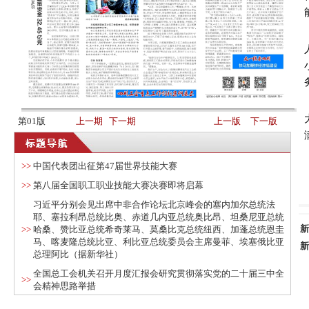
第01版
上一期
下一期
上一版
下一版
>>
中国代表团出征第47届世界技能大赛
>>
第八届全国职工职业技能大赛决赛即将启幕
习近平分别会见出席中非合作论坛北京峰会的塞内加尔总统法
耶、塞拉利昂总统比奥、赤道几内亚总统奥比昂、坦桑尼亚总统
新
>>
哈桑、赞比亚总统希奇莱马、莫桑比克总统纽西、加蓬总统恩圭
马、喀麦隆总统比亚、利比亚总统委员会主席曼菲、埃塞俄比亚
新
总理阿比（据新华社）
全国总工会机关召开月度汇报会研究贯彻落实党的二十届三中全
>>
会精神思路举措
>>
第五期中巴青年职工“互学互鉴”研讨营开营