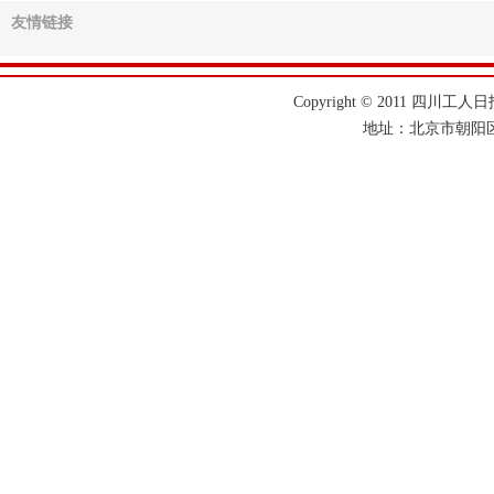
友情链接
>>
成都已兑现惠企政策资金32.45亿元
>>
“家庭助安”撑起安全“半边天”
>>
四川省职工网络安全知识竞赛9日开赛
Copyright © 2011 四川工人日报
>>
四川最高气温突破9月历史极值
地址：北京市朝阳区
>>
错峰保生产 夜半米飘香