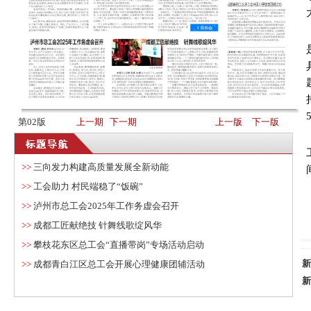
第02版
上一期
下一期
上一版
下一版
>>
三向发力构建高质量发展全新动能
>>
工会助力 村民端稳了“饭碗”
>>
泸州市总工会2025年工作务虚会召开
>>
成都工匠献绝技 针舞线歌绽风华
>>
攀枝花东区总工会“直播带岗”专场活动启动
新
>>
成都青白江区总工会开展心理健康团辅活动
新